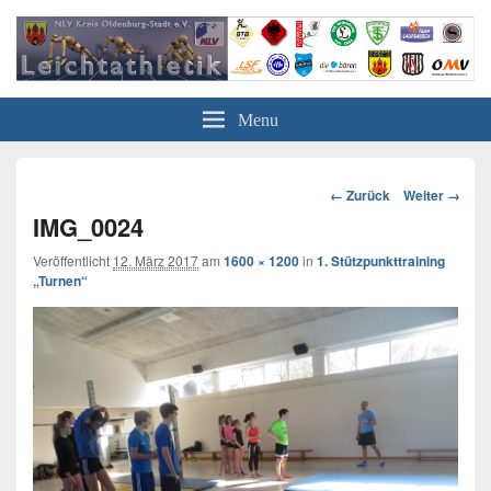
Leichtathletik in Oldenburg
NLV-Kreis Oldenburg-Stadt e.V.
Menu
Bild-
← Zurück
Weiter →
Navigation
IMG_0024
Veröffentlicht
12. März 2017
am
1600 × 1200
in
1. Stützpunkttraining
„Turnen“