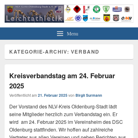
Leichtathletik in Oldenburg
NLV-Kreis Oldenburg-Stadt e.V.
Menu
KATEGORIE-ARCHIV:
VERBAND
Kreisverbandstag am 24. Februar
2025
Veröffentlicht am
21. Februar 2025
von
Birgit Surmann
Der Vorstand des NLV-Kreis Oldenburg-Stadt lädt
seine Mitglieder herzlich zum Verbandstag ein. Er
wird am 24. Februar 2025 im Vereinsheim des DSC
Oldenburg stattfinden. Wir hoffen auf zahlreiche
Vertreter aus allen Vereinen und neben Berichten aus