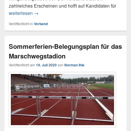
zahlreiches Erscheinen und hofft auf Kandidaten für
weiterlesen
Kreisverbandstag am 5. Juli 2021
→
Veröffentlicht in
Verband
Sommerferien-Belegungsplan für das
Marschwegstadion
Veröffentlicht am
19. Juli 2020
von
Norman Ihle