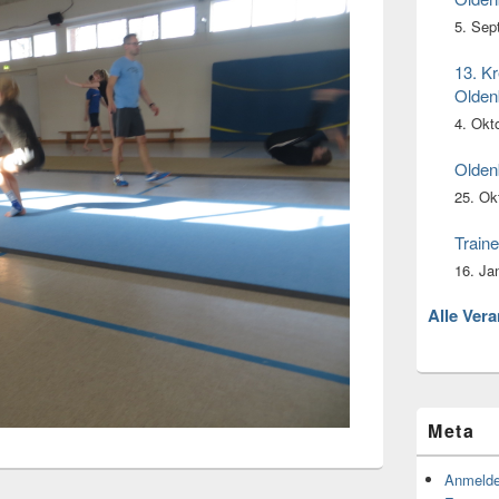
5. Sep
13. Kr
Olden
4. Okt
Olden
25. Ok
Traine
16. Ja
Alle Ver
Meta
Anmeld