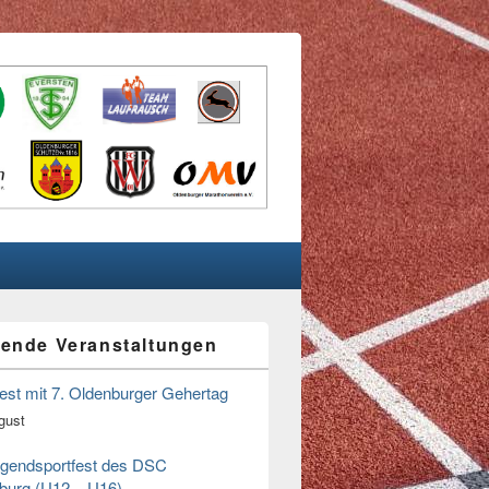
ende Veranstaltungen
n
fest mit 7. Oldenburger Gehertag
gust
ugendsportfest des DSC
burg (U12 – U16)