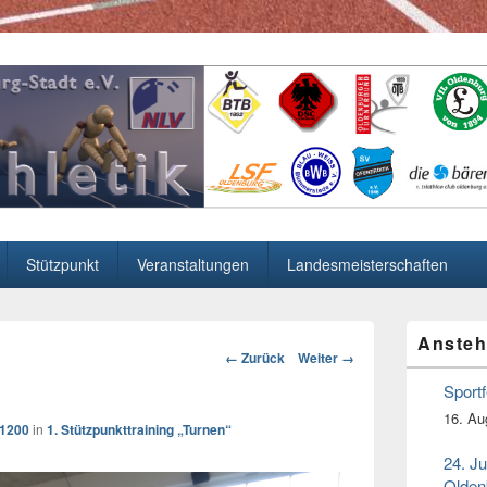
 in Oldenburg
Stützpunkt
Veranstaltungen
Landesmeisterschaften
Primärer
Ansteh
Seitenleiste
Bild-
← Zurück
Weiter →
Widget-
Navigation
Bereich
Sport
16. Au
 1200
in
1. Stützpunkttraining „Turnen“
24. J
Olden