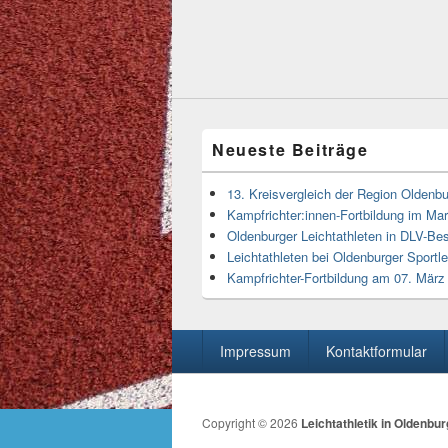
Neueste Beiträge
13. Kreisvergleich der Region Oldenbu
Kampfrichter:innen-Fortbildung im M
Oldenburger Leichtathleten in DLV-Bes
Leichtathleten bei Oldenburger Sportl
Kampfrichter-Fortbildung am 07. Mär
Seitenfuß-
Impressum
Kontaktformular
Menü
Copyright © 2026
Leichtathletik in Oldenbur