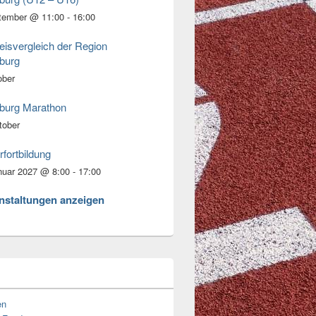
tember @ 11:00
-
16:00
eisvergleich der Region
burg
ober
burg Marathon
tober
rfortbildung
nuar 2027 @ 8:00
-
17:00
anstaltungen anzeigen
en