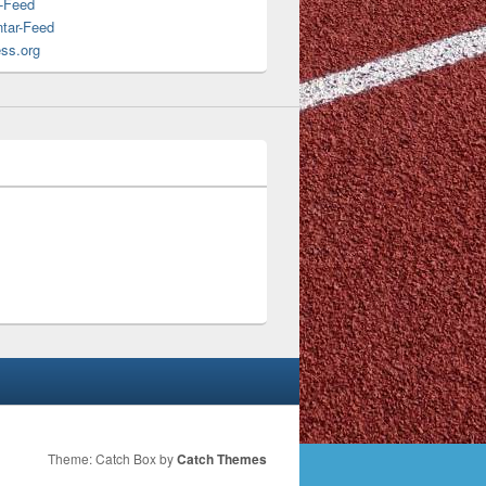
s-Feed
tar-Feed
ss.org
Theme: Catch Box by
Catch Themes