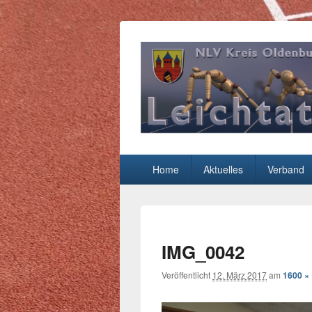
Leichtathletik
NLV-Kreis Oldenburg-Stadt e.V.
Hauptmenü
Home
Aktuelles
Verband
IMG_0042
Veröffentlicht
12. März 2017
am
1600 ×