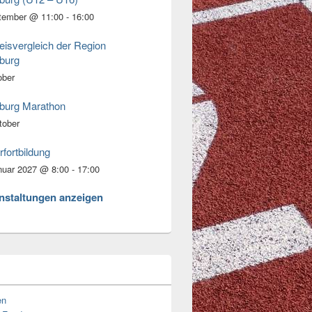
tember @ 11:00
-
16:00
eisvergleich der Region
burg
ober
burg Marathon
tober
rfortbildung
nuar 2027 @ 8:00
-
17:00
anstaltungen anzeigen
en