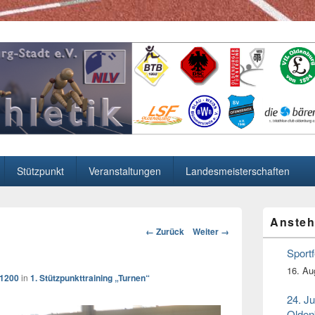
 in Oldenburg
Stützpunkt
Veranstaltungen
Landesmeisterschaften
Primärer
Ansteh
Seitenleiste
Bild-
← Zurück
Weiter →
Widget-
Navigation
Bereich
Sport
16. Au
 1200
in
1. Stützpunkttraining „Turnen“
24. J
Olden