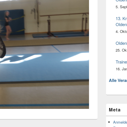
5. Sep
13. Kr
Olden
4. Okt
Olden
25. Ok
Traine
16. Ja
Alle Ver
Meta
Anmeld