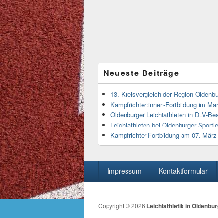
Neueste Beiträge
13. Kreisvergleich der Region Oldenbu
Kampfrichter:innen-Fortbildung im M
Oldenburger Leichtathleten in DLV-Bes
Leichtathleten bei Oldenburger Sportl
Kampfrichter-Fortbildung am 07. Mär
Seitenfuß-
Impressum
Kontaktformular
Menü
Copyright © 2026
Leichtathletik in Oldenbur