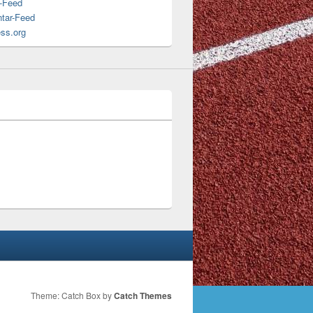
s-Feed
tar-Feed
ss.org
Theme: Catch Box by
Catch Themes