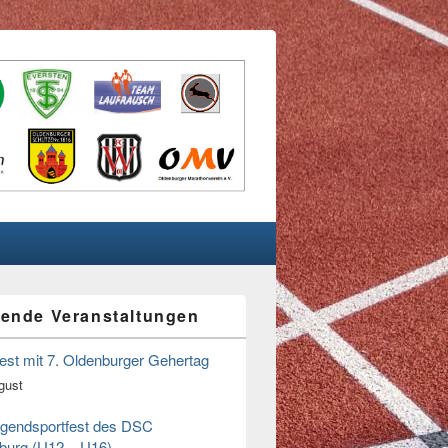
ende Veranstaltungen
n
fest mit 7. Oldenburger Gehertag
gust
ugendsportfest des DSC
burg (U12 – U16)