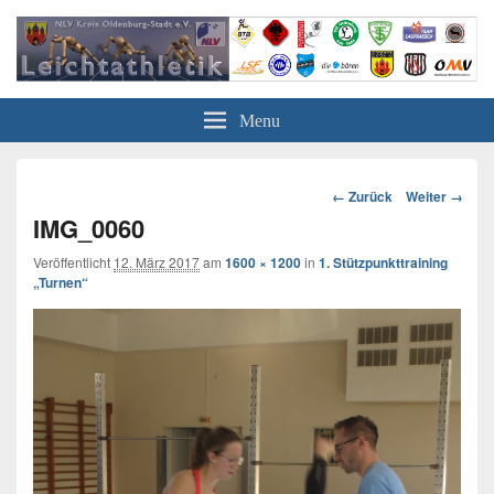
Leichtathletik in Oldenburg
NLV-Kreis Oldenburg-Stadt e.V.
Menu
Bild-
← Zurück
Weiter →
Navigation
IMG_0060
Veröffentlicht
12. März 2017
am
1600 × 1200
in
1. Stützpunkttraining
„Turnen“