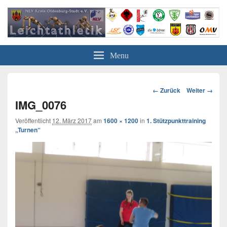
Leichtathletik in Oldenburg
NLV-Kreis Oldenburg-Stadt e.V.
Menu
Bild-
← Zurück
Weiter →
Navigation
IMG_0076
Veröffentlicht
12. März 2017
am
1600 × 1200
in
1. Stützpunkttraining
„Turnen“