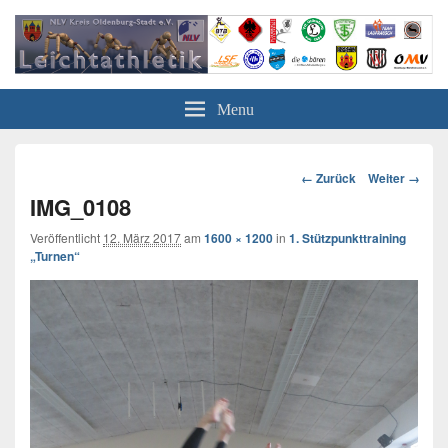
Leichtathletik in Oldenburg
NLV-Kreis Oldenburg-Stadt e.V.
Menu
Bild-
← Zurück
Weiter →
Navigation
IMG_0108
Veröffentlicht
12. März 2017
am
1600 × 1200
in
1. Stützpunkttraining
„Turnen“