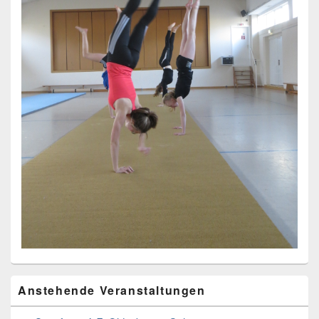
Primärer
Anstehende Veranstaltungen
Seitenleisten
Widget-