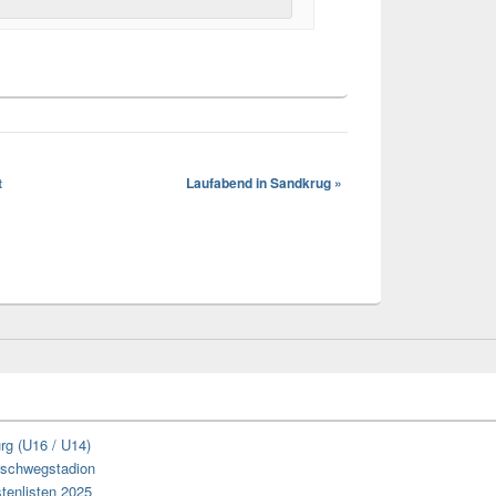
t
Laufabend in Sandkrug
»
rg (U16 / U14)
arschwegstadion
tenlisten 2025