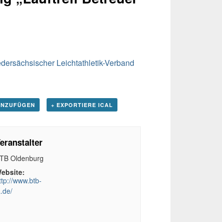
dersächsischer Leichtathletik-Verband
INZUFÜGEN
+ EXPORTIERE ICAL
eranstalter
TB Oldenburg
ebsite:
ttp://www.btb-
a.de/