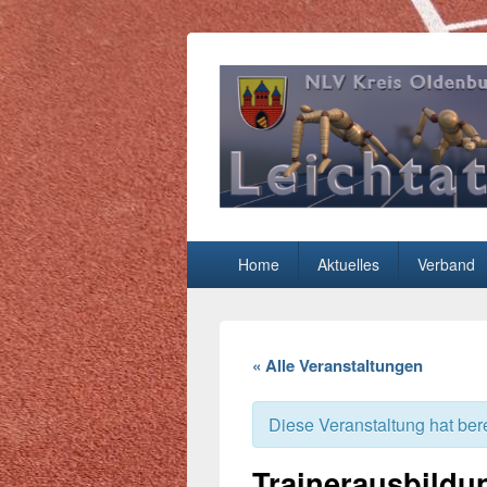
Leichtathletik
NLV-Kreis Oldenburg-Stadt e.V.
Hauptmenü
Home
Aktuelles
Verband
« Alle Veranstaltungen
Diese Veranstaltung hat bere
Trainerausbildun