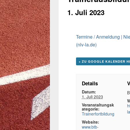
1. Juli 2023
Termine / Anmeldung | Nie
(nlv-la.de)
+ ZU GOOGLE KALENDER H
Details
V
Datum:
B
1. Juli 2023
W
Veranstaltungsk
h
ategorie:
l
Trainerfortbildung
Website:
www.btb-