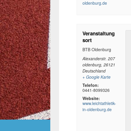
oldenburg.de
Veranstaltung
sort
BTB Oldenburg
Alexanderstr. 207
oldenburg
,
26121
Deutschland
+ Google Karte
Telefon:
0441-8099326
Website:
www.leichtathletik-
in-oldenburg.de