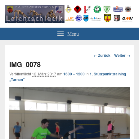
Leichtathletik in Oldenburg
NLV-Kreis Oldenburg-Stadt e.V.
Menu
Bild-
← Zurück
Weiter →
Navigation
IMG_0078
Veröffentlicht
12. März 2017
am
1600 × 1200
in
1. Stützpunkttraining
„Turnen“