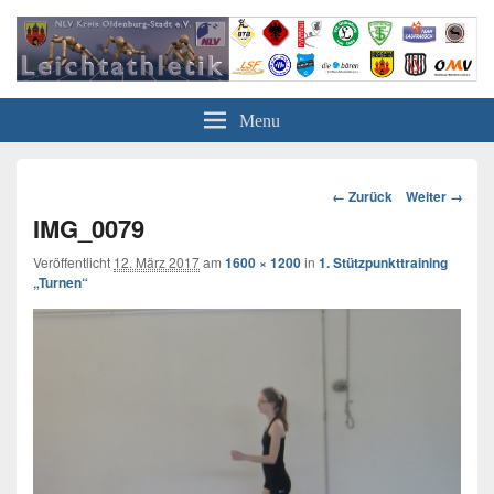
Leichtathletik in Oldenburg
NLV-Kreis Oldenburg-Stadt e.V.
Menu
Bild-
← Zurück
Weiter →
Navigation
IMG_0079
Veröffentlicht
12. März 2017
am
1600 × 1200
in
1. Stützpunkttraining
„Turnen“