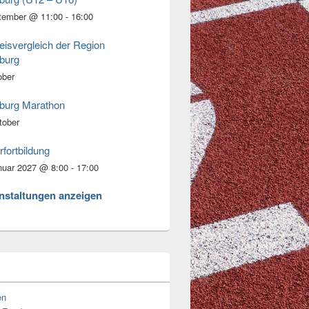
tember @ 11:00
-
16:00
eisvergleich der Region
burg
ober
burg Marathon
tober
rfortbildung
nuar 2027 @ 8:00
-
17:00
anstaltungen anzeigen
en