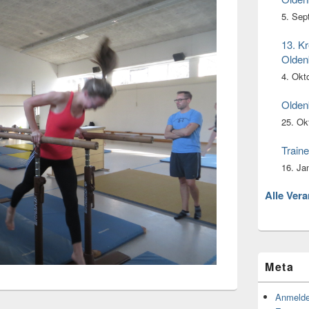
5. Sep
13. Kr
Olden
4. Okt
Olden
25. Ok
Traine
16. Ja
Alle Ver
Meta
Anmeld