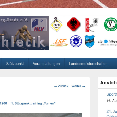
 in Oldenburg
Stützpunkt
Veranstaltungen
Landesmeisterschaften
Primärer
Ansteh
Seitenleiste
Bild-
← Zurück
Weiter →
Widget-
Navigation
Bereich
Sport
16. Au
 1200
in
1. Stützpunkttraining „Turnen“
24. J
Olden