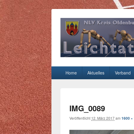
Leichtathletik
NLV-Kreis Oldenburg-Stadt e.V.
Hauptmenü
Home
Aktuelles
Verband
IMG_0089
Veröffentlicht
12. März 2017
am
1600 ×