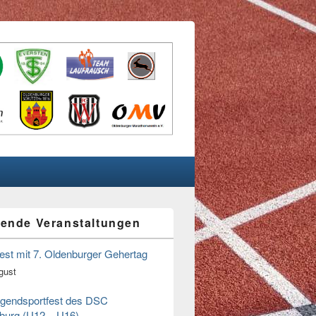
ende Veranstaltungen
n
fest mit 7. Oldenburger Gehertag
gust
ugendsportfest des DSC
burg (U12 – U16)