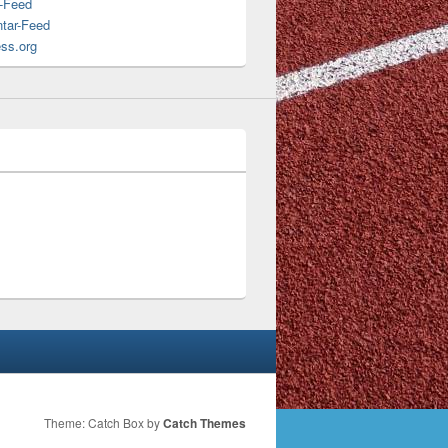
s-Feed
tar-Feed
ss.org
Theme: Catch Box by
Catch Themes