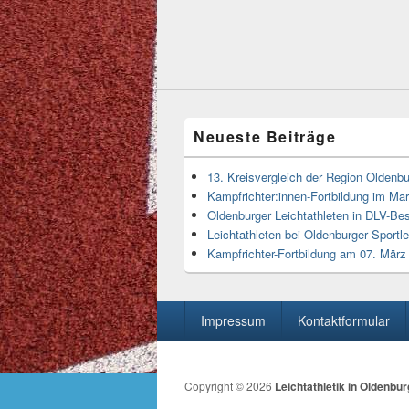
Neueste Beiträge
13. Kreisvergleich der Region Oldenbu
Kampfrichter:innen-Fortbildung im M
Oldenburger Leichtathleten in DLV-Bes
Leichtathleten bei Oldenburger Sportl
Kampfrichter-Fortbildung am 07. Mär
Seitenfuß-
Impressum
Kontaktformular
Menü
Copyright © 2026
Leichtathletik in Oldenbur