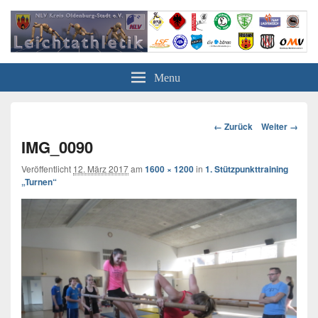
Leichtathletik in Oldenburg
NLV-Kreis Oldenburg-Stadt e.V.
Menu
Bild-
← Zurück
Weiter →
Navigation
IMG_0090
Veröffentlicht
12. März 2017
am
1600 × 1200
in
1. Stützpunkttraining
„Turnen“