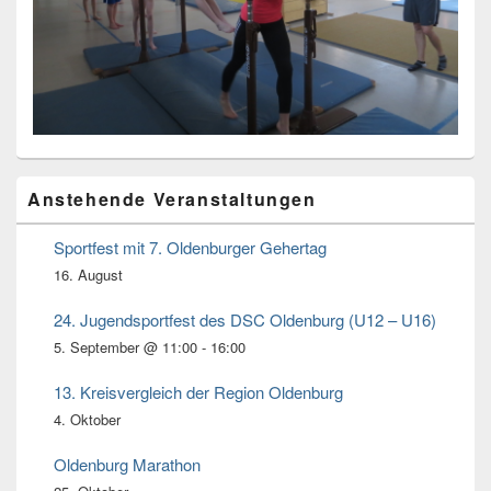
Primärer
Anstehende Veranstaltungen
Seitenleisten
Widget-
Bereich
Sportfest mit 7. Oldenburger Gehertag
16. August
24. Jugendsportfest des DSC Oldenburg (U12 – U16)
5. September @ 11:00
-
16:00
13. Kreisvergleich der Region Oldenburg
4. Oktober
Oldenburg Marathon