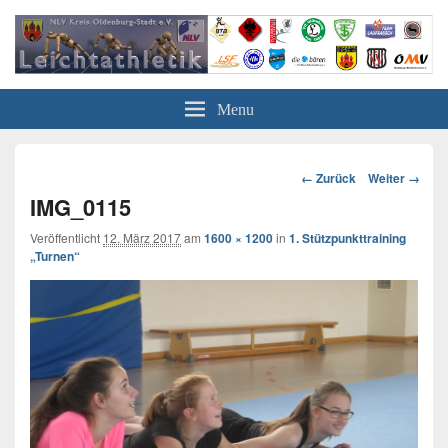
Leichtathletik in Oldenburg
NLV-Kreis Oldenburg-Stadt e.V.
Menu
Bild-
← Zurück
Weiter →
Navigation
IMG_0115
Veröffentlicht
12. März 2017
am
1600 × 1200
in
1. Stützpunkttraining
„Turnen“