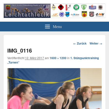
Leichtathletik in Oldenburg
NLV-Kreis Oldenburg-Stadt e.V.
Menu
Bild-
← Zurück
Weiter →
Navigation
IMG_0116
Veröffentlicht
12. März 2017
am
1600 × 1200
in
1. Stützpunkttraining
„Turnen“