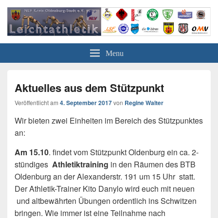
Leichtathletik in Oldenburg
NLV-Kreis Oldenburg-Stadt e.V.
Menu
Aktuelles aus dem Stützpunkt
Veröffentlicht am
4. September 2017
von
Regine Walter
Wir bieten zwei Einheiten im Bereich des Stützpunktes
an:
Am 15.10
. findet vom Stützpunkt Oldenburg ein ca. 2-
stündiges
Athletiktraining
in den Räumen des BTB
Oldenburg an der Alexanderstr. 191 um 15 Uhr statt.
Der Athletik-Trainer Kito Danylo wird euch mit neuen
und altbewährten Übungen ordentlich ins Schwitzen
bringen. Wie immer ist eine Teilnahme nach