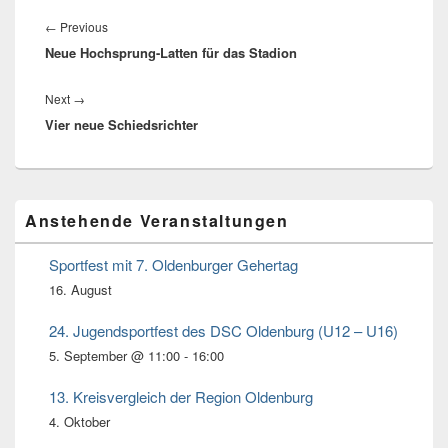
Beitragsnavigation
←
Previous
Previous
Neue Hochsprung-Latten für das Stadion
post:
Next
→
Next
Vier neue Schiedsrichter
post:
Primärer
Anstehende Veranstaltungen
Seitenleisten
Widget-
Bereich
Sportfest mit 7. Oldenburger Gehertag
16. August
24. Jugendsportfest des DSC Oldenburg (U12 – U16)
5. September @ 11:00
-
16:00
13. Kreisvergleich der Region Oldenburg
4. Oktober