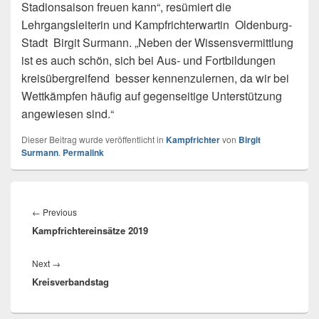
Stadionsaison freuen kann“, resümiert die
Lehrgangsleiterin und Kampfrichterwartin Oldenburg-
Stadt Birgit Surmann. „Neben der Wissensvermittlung
ist es auch schön, sich bei Aus- und Fortbildungen
kreisübergreifend besser kennenzulernen, da wir bei
Wettkämpfen häufig auf gegenseitige Unterstützung
angewiesen sind.“
Dieser Beitrag wurde veröffentlicht in
Kampfrichter
von
Birgit
Surmann
.
Permalink
Beitragsnavigation
←
Previous
Previous
Kampfrichtereinsätze 2019
post:
Next
→
Next
Kreisverbandstag
post: