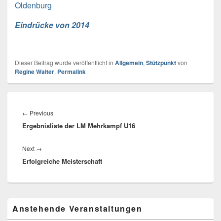
Oldenburg
Eindrücke von 2014
Dieser Beitrag wurde veröffentlicht in
Allgemein
,
Stützpunkt
von
Regine Walter
.
Permalink
Beitragsnavigation
←
Previous
Previous
Ergebnisliste der LM Mehrkampf U16
post:
Next
→
Next
Erfolgreiche Meisterschaft
post:
Primärer
Anstehende Veranstaltungen
Seitenleisten
Widget-