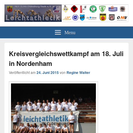
Leichtathletik in Oldenburg
NLV-Kreis Oldenburg-Stadt e.V.
Menu
Kreisvergleichswettkampf am 18. Juli
in Nordenham
Veröffentlicht am
24. Juni 2015
von
Regine Walter