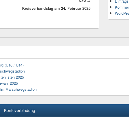
Next
→
Next
Eintrag
Kommen
Kreisverbandstag am 24. Februar 2025
post:
WordPre
rg (U16 / U14)
arschwegstadion
tenlisten 2025
erwahl 2025
z im Marschwegstadion
Kontoverbindung