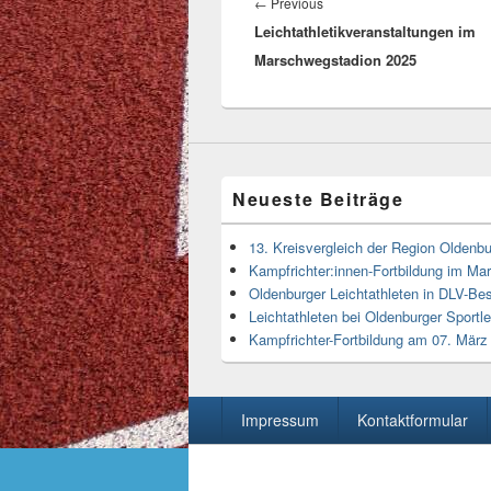
←
Previous
Previous
Leichtathletikveranstaltungen im
post:
Marschwegstadion 2025
Neueste Beiträge
13. Kreisvergleich der Region Oldenbu
Kampfrichter:innen-Fortbildung im M
Oldenburger Leichtathleten in DLV-Bes
Leichtathleten bei Oldenburger Sportl
Kampfrichter-Fortbildung am 07. Mär
Seitenfuß-
Impressum
Kontaktformular
Menü