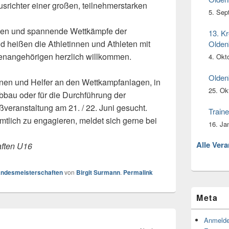
srichter einer großen, teilnehmerstarken
5. Sep
bünen und spannende Wettkämpfe der
13. Kr
 heißen die Athletinnen und Athleten mit
Olden
ienangehörigen herzlich willkommen.
4. Okt
Olden
nnen und Helfer an den Wettkampfanlagen, in
25. Ok
Abbau oder für die Durchführung der
veranstaltung am 21. / 22. Juni gesucht.
Traine
mtlich zu engagieren, meldet sich gerne bei
16. Ja
Alle Ver
aften U16
ndesmeisterschaften
von
Birgit Surmann
.
Permalink
Meta
Anmeld