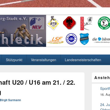
 in Oldenburg
Stützpunkt
Veranstaltungen
Landesmeisterschaften
Primärer
Ansteh
Seitenleiste
ft U20 / U16 am 21. / 22.
Widget-
Bereich
Sport
g
16. Au
Birgit Surmann
24. J
Olden