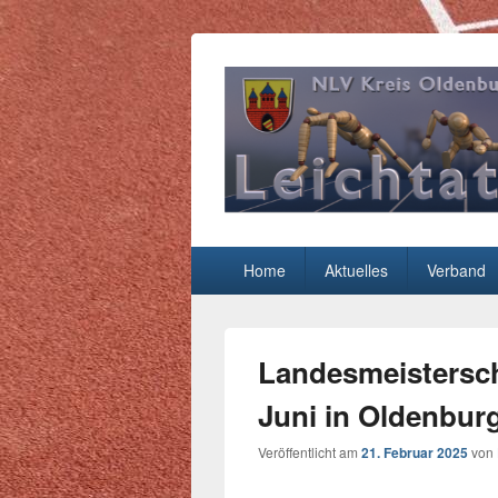
Leichtathletik
NLV-Kreis Oldenburg-Stadt e.V.
Hauptmenü
Home
Aktuelles
Verband
Landesmeisterscha
Juni in Oldenbur
Veröffentlicht am
21. Februar 2025
von