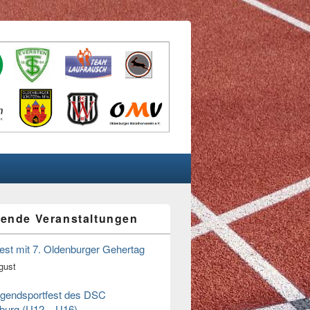
ende Veranstaltungen
n
fest mit 7. Oldenburger Gehertag
gust
ugendsportfest des DSC
burg (U12 – U16)