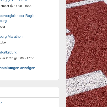
tember @ 11:00
-
16:00
eisvergleich der Region
burg
ober
burg Marathon
tober
rfortbildung
nuar 2027 @ 8:00
-
17:00
anstaltungen anzeigen
en