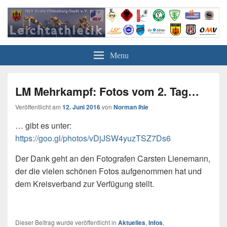
Leichtathletik in Oldenburg
NLV-Kreis Oldenburg-Stadt e.V.
Menu
LM Mehrkampf: Fotos vom 2. Tag…
Veröffentlicht am
12. Juni 2016
von
Norman Ihle
… gibt es unter:
https://goo.gl/photos/vDjJSW4yuzTSZ7Ds6
Der Dank geht an den Fotografen Carsten Lienemann,
der die vielen schönen Fotos aufgenommen hat und
dem Kreisverband zur Verfügung stellt.
Dieser Beitrag wurde veröffentlicht in
Aktuelles
,
Infos
,