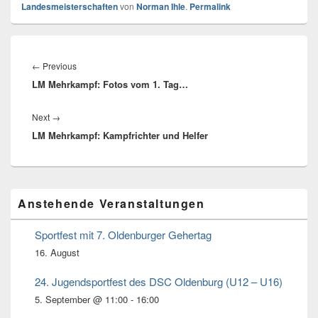
Landesmeisterschaften
von
Norman Ihle
.
Permalink
Beitragsnavigation
←
Previous
Previous
LM Mehrkampf: Fotos vom 1. Tag…
post:
Next
→
Next
LM Mehrkampf: Kampfrichter und Helfer
post:
Primärer
Anstehende Veranstaltungen
Seitenleisten
Widget-
Bereich
Sportfest mit 7. Oldenburger Gehertag
16. August
24. Jugendsportfest des DSC Oldenburg (U12 – U16)
5. September @ 11:00
-
16:00