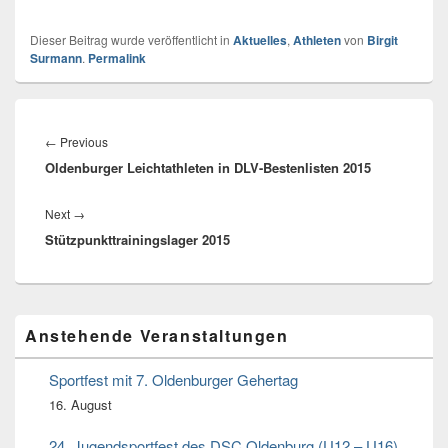
Dieser Beitrag wurde veröffentlicht in
Aktuelles
,
Athleten
von
Birgit
Surmann
.
Permalink
Beitragsnavigation
←
Previous
Previous
Oldenburger Leichtathleten in DLV-Bestenlisten 2015
post:
Next
→
Next
Stützpunkttrainingslager 2015
post:
Primärer
Anstehende Veranstaltungen
Seitenleisten
Widget-
Bereich
Sportfest mit 7. Oldenburger Gehertag
16. August
24. Jugendsportfest des DSC Oldenburg (U12 – U16)