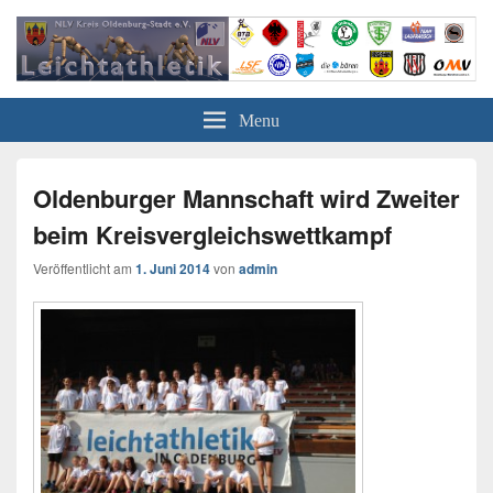
Leichtathletik in Oldenburg
NLV-Kreis Oldenburg-Stadt e.V.
Menu
Oldenburger Mannschaft wird Zweiter
beim Kreisvergleichswettkampf
Veröffentlicht am
1. Juni 2014
von
admin