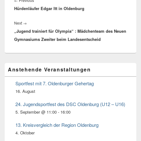
←
Previous
Previous
Hürdenläufer Edgar Itt in Oldenburg
post:
Next
→
Next
„Jugend trainiert für Olympia“ : Mädchenteam des Neuen
post:
Gymnasiums Zweiter beim Landesentscheid
Primärer
Anstehende Veranstaltungen
Seitenleisten
Widget-
Bereich
Sportfest mit 7. Oldenburger Gehertag
16. August
24. Jugendsportfest des DSC Oldenburg (U12 – U16)
5. September @ 11:00
-
16:00
13. Kreisvergleich der Region Oldenburg
4. Oktober