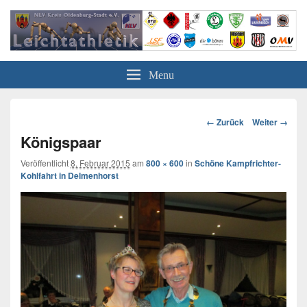
Leichtathletik in Oldenburg
NLV-Kreis Oldenburg-Stadt e.V.
Menu
Bild-
← Zurück
Weiter →
Navigation
Königspaar
Veröffentlicht
8. Februar 2015
am
800 × 600
in
Schöne Kampfrichter-
Kohlfahrt in Delmenhorst