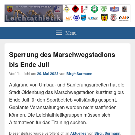
Leichtathletik in Oldenburg
NLV-Kreis Oldenburg-Stadt e.V.
Menu
Sperrung des Marschwegstadions
bis Ende Juli
Veröffentlicht am
20. Mai 2023
von
Birgit Surmann
Aufgrund von Umbau- und Sanierungsarbeiten hat die
Stadt Oldenburg das Marschwegstadion kurzfristig bis
Ende Juli für den Sportbetrieb vollständig gesperrt.
Geplante Veranstaltungen werden nicht stattfinden
können. Die Leichtathletikgruppen müssen sich
Alternativen für das Training suchen.
Dieser Beitrag wurde veröffentlicht in
Aktuelles
von
Birgit Surmann
.