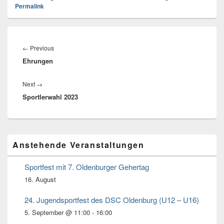
Permalink
Beitragsnavigation
←
Previous
Previous
Ehrungen
post:
Next
→
Next
Sportlerwahl 2023
post:
Primärer
Anstehende Veranstaltungen
Seitenleisten
Widget-
Bereich
Sportfest mit 7. Oldenburger Gehertag
16. August
24. Jugendsportfest des DSC Oldenburg (U12 – U16)
5. September @ 11:00
-
16:00