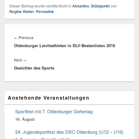
Dieser Beitrag wurde veröffentlicht in
Aktuelles
,
Stützpunkt
von
Regine Walter
.
Permalink
Beitragsnavigation
←
Previous
Previous
Oldenburger Leichtathleten in DLV-Bestenlisten 2016
post:
Next
→
Next
Gesichter des Sports
post:
Primärer
Anstehende Veranstaltungen
Seitenleisten
Widget-
Bereich
Sportfest mit 7. Oldenburger Gehertag
16. August
24. Jugendsportfest des DSC Oldenburg (U12 – U16)