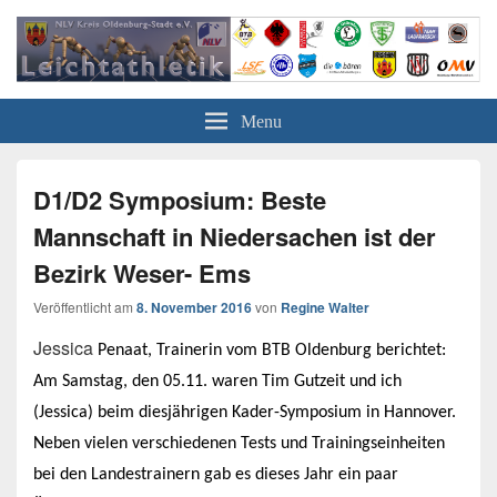
Leichtathletik in Oldenburg
NLV-Kreis Oldenburg-Stadt e.V.
Menu
D1/D2 Symposium: Beste
Mannschaft in Niedersachen ist der
Bezirk Weser- Ems
Veröffentlicht am
8. November 2016
von
Regine Walter
Jessica
Penaat, Trainerin vom BTB Oldenburg berichtet:
Am Samstag, den 05.11. waren Tim Gutzeit und ich
(Jessica) beim diesjährigen Kader-Symposium in Hannover.
Neben vielen verschiedenen Tests und Trainingseinheiten
bei den Landestrainern gab es dieses Jahr ein paar