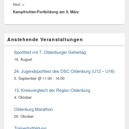
Next
→
Next
Kampfrichter-Fortbildung am 9. März
post:
Primärer
Anstehende Veranstaltungen
Seitenleisten
Widget-
Bereich
Sportfest mit 7. Oldenburger Gehertag
16. August
24. Jugendsportfest des DSC Oldenburg (U12 – U16)
5. September @ 11:00
-
16:00
13. Kreisvergleich der Region Oldenburg
4. Oktober
Oldenburg Marathon
25. Oktober
Trainerfortbildung