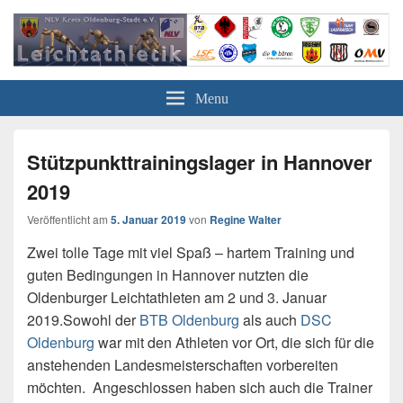
Leichtathletik in Oldenburg
NLV-Kreis Oldenburg-Stadt e.V.
Menu
Stützpunkttrainingslager in Hannover
2019
Veröffentlicht am
5. Januar 2019
von
Regine Walter
Zwei tolle Tage mit viel Spaß – hartem Training und
guten Bedingungen in Hannover nutzten die
Oldenburger Leichtathleten am 2 und 3. Januar
2019.Sowohl der
BTB Oldenburg
als auch
DSC
Oldenburg
war mit den Athleten vor Ort, die sich für die
anstehenden Landesmeisterschaften vorbereiten
möchten. Angeschlossen haben sich auch die Trainer